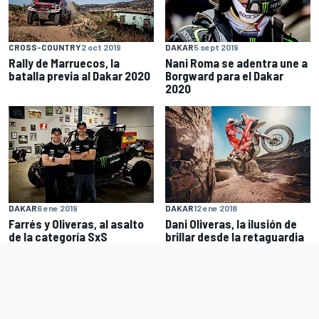
CROSS-COUNTRY
2 oct 2019
DAKAR
5 sept 2019
Rally de Marruecos, la
Nani Roma se adentra une a
batalla previa al Dakar 2020
Borgward para el Dakar
2020
DAKAR
6 ene 2019
DAKAR
12 ene 2018
Farrés y Oliveras, al asalto
Dani Oliveras, la ilusión de
de la categoría SxS
brillar desde la retaguardia