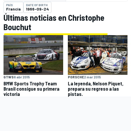
PAÍS
DATE OF BIRTH
Francia
1966-09-24
Últimas noticias en Christophe
Bouchut
GTWS
6 abr 2015
PORSCHE
2 mar 2015
BMW Sports Trophy Team
La leyenda, Nelson Piquet,
Brasil consigue su primera
prepara su regreso a las
victoria
pistas.