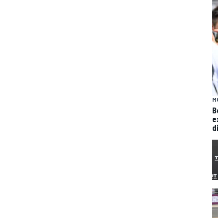
M
B
e
di