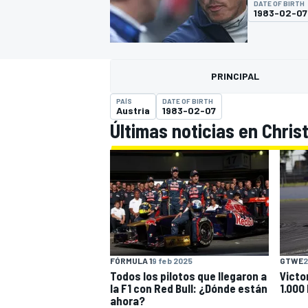
DATE OF BIRTH
1983-02-07
FÓRMULA E
MOTO
PRINCIPAL
PAÍS
DATE OF BIRTH
Austria
1983-02-07
Últimas noticias en Christ
NASCAR
INDYCAR
SPORTSCAR
RALLY
TURISM
FÓRMULA 1
9 feb 2025
GTWE
2
Todos los pilotos que llegaron a
Victo
MÁS
la F1 con Red Bull: ¿Dónde están
1.000
ahora?