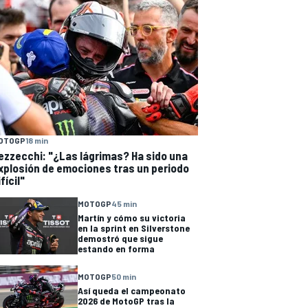
OTOGP
18 min
ezzecchi: "¿Las lágrimas? Ha sido una
xplosión de emociones tras un periodo
fícil"
MOTOGP
45 min
Martín y cómo su victoria
en la sprint en Silverstone
demostró que sigue
estando en forma
MOTOGP
50 min
Así queda el campeonato
2026 de MotoGP tras la