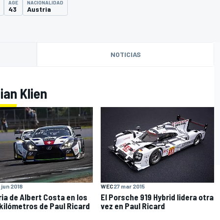
AGE
NACIONALIDAD
43
Austria
NOTICIAS
ian Klien
O
WEC
27 mar 2015
 jun 2018
El Porsche 919 Hybrid lidera otra
ria de Albert Costa en los
vez en Paul Ricard
 kilómetros de Paul Ricard