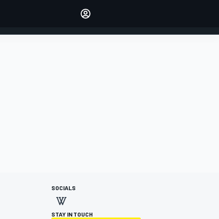
Make your voice heard with
article commenting.
INICIAR SESIÓN
EDICIÓN
ESPANOL
SOCIALS
STAY IN TOUCH