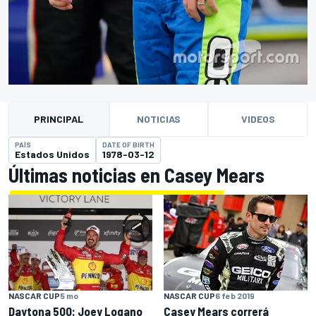
PRINCIPAL
NOTICIAS
VIDEOS
PAÍS
DATE OF BIRTH
Estados Unidos
1978-03-12
Últimas noticias en Casey Mears
NASCAR CUP
5 mo
NASCAR CUP
6 feb 2019
Daytona 500: Joey Logano
Casey Mears correrá