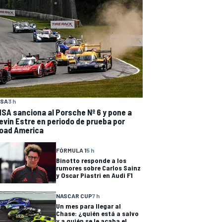
MSA
3 h
MSA sanciona al Porsche Nº 6 y pone a
evin Estre en periodo de prueba por
oad America
FÓRMULA 1
5 h
Binotto responde a los
rumores sobre Carlos Sainz
y Oscar Piastri en Audi F1
NASCAR CUP
7 h
Un mes para llegar al
Chase: ¿quién está a salvo
y a quién se le acaba el