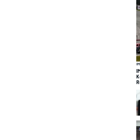
I
I
K
R