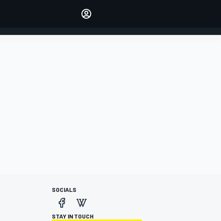
Make your voice heard with
article commenting.
INICIAR SESIÓN
EDICIÓN
ESPANOL
SOCIALS
STAY IN TOUCH