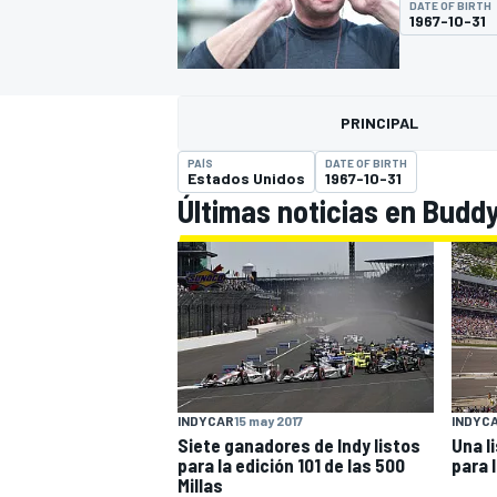
DATE OF BIRTH
1967-10-31
FÓRMULA E
MOTO
PRINCIPAL
PAÍS
DATE OF BIRTH
Estados Unidos
1967-10-31
Últimas noticias en Buddy
NASCAR
INDYCAR
SPORTSCAR
RALLY
TURISM
INDYC
INDYCAR
15 may 2017
Una l
Siete ganadores de Indy listos
MÁS
para 
para la edición 101 de las 500
Millas