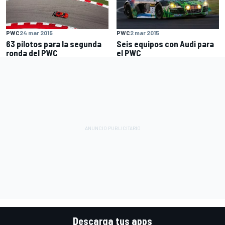
PWC
24 mar 2015
PWC
2 mar 2015
63 pilotos para la segunda
Seis equipos con Audi para
ronda del PWC
el PWC
Descarga tus apps