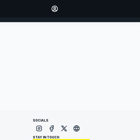
Make your voice heard with
article commenting.
INICIAR SESIÓN
EDICIÓN
ESPANOL
SOCIALS
STAY IN TOUCH