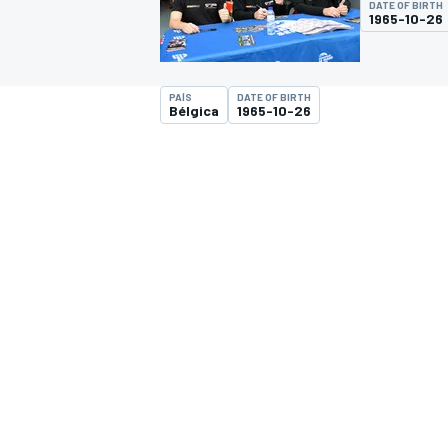
DATE OF BIRTH
1965-10-26
FÓRMULA E
MOTO
PAÍS
DATE OF BIRTH
Bélgica
1965-10-26
NASCAR
INDYCAR
SPORTSCAR
RALLY
TURISM
MÁS