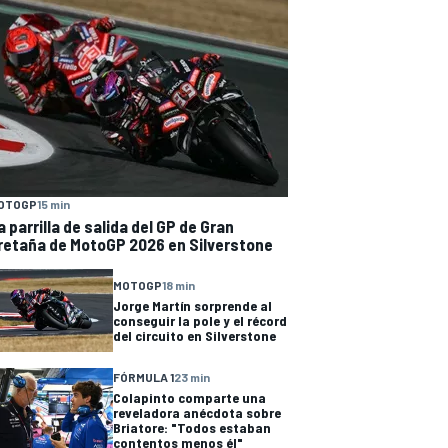
OTOGP
15 min
a parrilla de salida del GP de Gran
retaña de MotoGP 2026 en Silverstone
MOTOGP
18 min
Jorge Martín sorprende al
conseguir la pole y el récord
del circuito en Silverstone
FÓRMULA 1
23 min
Colapinto comparte una
reveladora anécdota sobre
Briatore: "Todos estaban
contentos menos él"