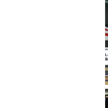
M
L
B