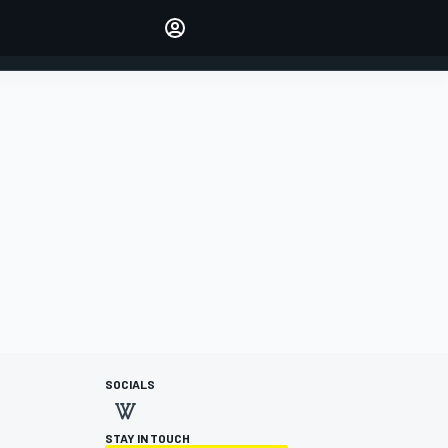
Make your voice heard with
article commenting.
INICIAR SESIÓN
EDICIÓN
ESPANOL
SOCIALS
STAY IN TOUCH