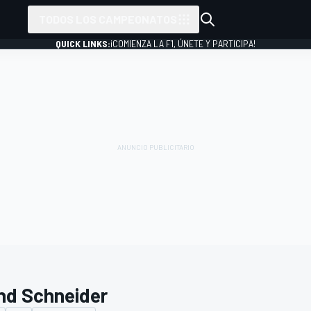
TODOS LOS CAMPEONATOS
QUICK LINKS:
¡COMIENZA LA F1, ÚNETE Y PARTICIPA!
nd Schneider