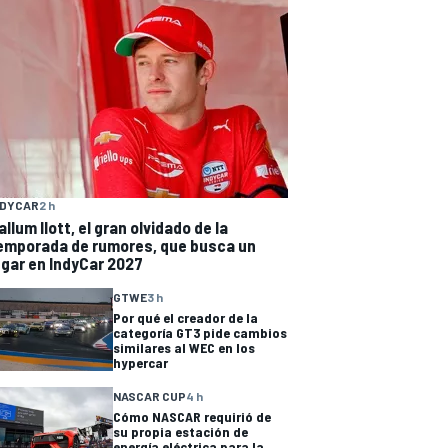
NDYCAR
2 h
allum Ilott, el gran olvidado de la
emporada de rumores, que busca un
ugar en IndyCar 2027
GTWE
3 h
Por qué el creador de la
categoría GT3 pide cambios
similares al WEC en los
hypercar
NASCAR CUP
4 h
Cómo NASCAR requirió de
su propia estación de
energía eléctrica para la