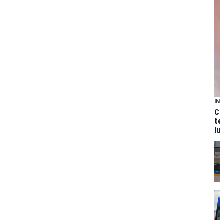
I
C
t
l