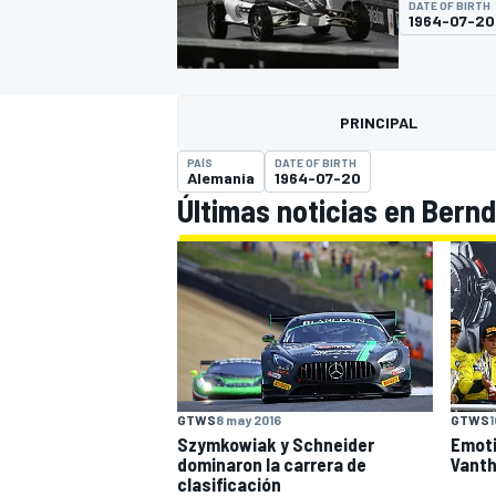
DATE OF BIRTH
1964-07-20
FÓRMULA E
MOTO
PRINCIPAL
PAÍS
DATE OF BIRTH
Alemania
1964-07-20
Últimas noticias en Bern
NASCAR
INDYCAR
SPORTSCAR
RALLY
TURISM
GTWS
8 may 2016
GTWS
1
Szymkowiak y Schneider
Emoti
MÁS
dominaron la carrera de
Vanth
clasificación