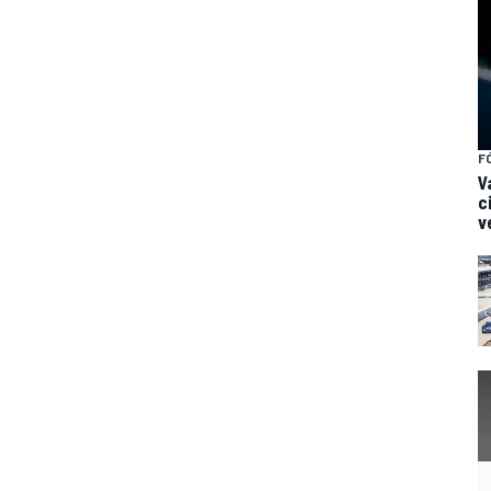
F
V
c
v