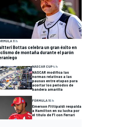
ÓRMULA 1
1 h
altteri Bottas celebra un gran éxito en
iclismo de montaña durante el parón
eraniego
NASCAR CUP
4 h
NASCAR modifica las
normas relativas a las
pausas entre etapas para
acortar los periodos de
bandera amarilla
FÓRMULA 1
5 h
Emerson Fittipaldi respalda
a Hamilton en su lucha por
el título de F1 con Ferrari