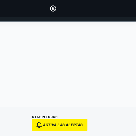
Make your voice heard with
article commenting.
INICIAR SESIÓN
EDICIÓN
ESPANOL
STAY IN TOUCH
ACTIVA LAS ALERTAS