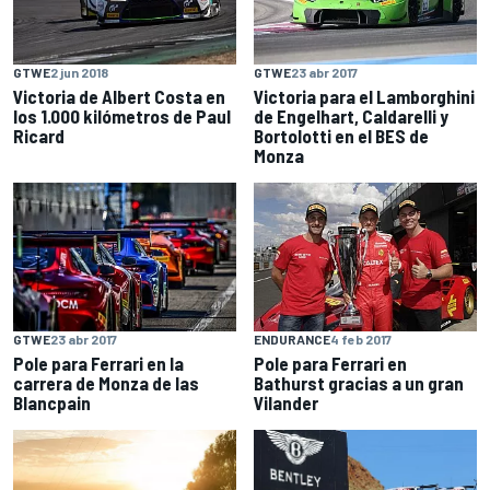
GTWE
2 jun 2018
GTWE
23 abr 2017
Victoria de Albert Costa en
Victoria para el Lamborghini
los 1.000 kilómetros de Paul
de Engelhart, Caldarelli y
Ricard
Bortolotti en el BES de
Monza
GTWE
23 abr 2017
ENDURANCE
4 feb 2017
Pole para Ferrari en la
Pole para Ferrari en
carrera de Monza de las
Bathurst gracias a un gran
Blancpain
Vilander