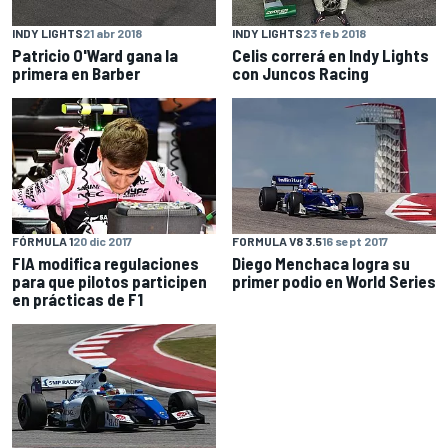
INDY LIGHTS
21 abr 2018
INDY LIGHTS
23 feb 2018
Patricio O'Ward gana la
Celis correrá en Indy Lights
primera en Barber
con Juncos Racing
FÓRMULA 1
20 dic 2017
FORMULA V8 3.5
16 sept 2017
FIA modifica regulaciones
Diego Menchaca logra su
para que pilotos participen
primer podio en World Series
en prácticas de F1