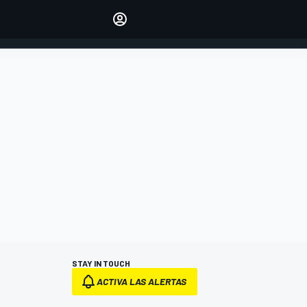
Make your voice heard with
article commenting.
INICIAR SESIÓN
EDICIÓN
ESPANOL
STAY IN TOUCH
ACTIVA LAS ALERTAS