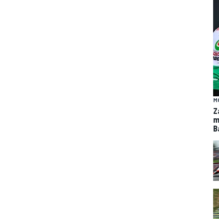
M
Z
m
B