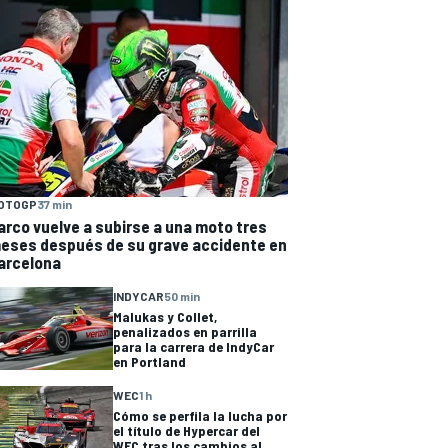
OTOGP
37 min
arco vuelve a subirse a una moto tres
eses después de su grave accidente en
arcelona
INDYCAR
50 min
Malukas y Collet,
penalizados en parrilla
para la carrera de IndyCar
en Portland
WEC
1 h
Cómo se perfila la lucha por
el título de Hypercar del
WEC tras los cambios al