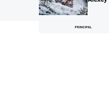
FÓRMULA E
MOTO
PRINCIPAL
NASCAR
INDYCAR
SPORTSCAR
RALLY
TURISM
MÁS