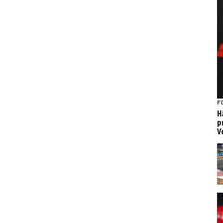
F
H
p
V