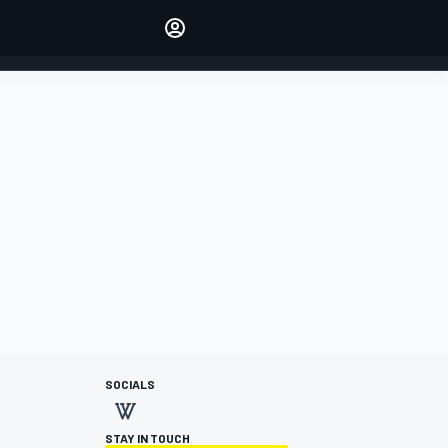
Make your voice heard with
article commenting.
INICIAR SESIÓN
EDICIÓN
ESPANOL
SOCIALS
STAY IN TOUCH