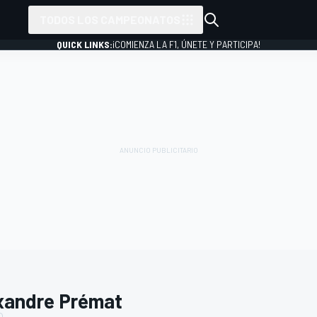
TODOS LOS CAMPEONATOS
QUICK LINKS:
¡COMIENZA LA F1, ÚNETE Y PARTICIPA!
xandre Prémat