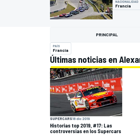
NACIONALIDAD
Francia
FÓRMULA E
MOTO
PRINCIPAL
PAÍS
Francia
Últimas noticias en Alex
NASCAR
INDYCAR
SPORTSCAR
RALLY
TURISM
SUPERCARS
18 dic 2019
Historias top 2019, #17: Las
MÁS
controversias en los Supercars