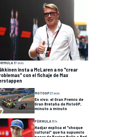
ÓRMULA 1
7 min
äkkinen insta a McLaren a no "crear
roblemas" con el fichaje de Max
erstappen
MOTOGP
21 min
En vivo: el Gran Premio de
Gran Bretaña de MotoGP,
minuto a minuto
FÓRMULA 1
1 h
Hadjar explica el "choque
cultural" que ha supuesto
pasar de Racing Bulls a Red