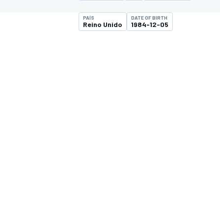
FÓRMULA E
MOTO
PAÍS
DATE OF BIRTH
Reino Unido
1984-12-05
NASCAR
INDYCAR
SPORTSCAR
RALLY
TURISM
MÁS