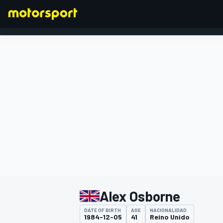
FÓRMULA 1
Alex Osborne
DATE OF BIRTH
AGE
NACIONALIDAD
1984-12-05
41
Reino Unido