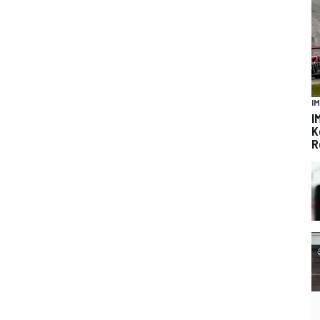
I
I
K
R