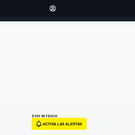
Make your voice heard with
article commenting.
INICIAR SESIÓN
EDICIÓN
ESPANOL
STAY IN TOUCH
ACTIVA LAS ALERTAS