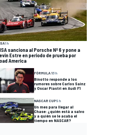
MSA
1 h
MSA sanciona al Porsche Nº 6 y pone a
evin Estre en periodo de prueba por
oad America
FÓRMULA 1
3 h
Binotto responde a los
rumores sobre Carlos Sainz
y Oscar Piastri en Audi F1
NASCAR CUP
5 h
Un mes para llegar al
Chase: ¿quién está a salvo
y a quién se le acaba el
tiempo en NASCAR?