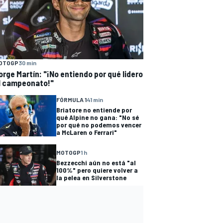
OTOGP
30 min
orge Martín: "¡No entiendo por qué lidero
l campeonato!"
FÓRMULA 1
41 min
Briatore no entiende por
qué Alpine no gana: "No sé
por qué no podemos vencer
a McLaren o Ferrari"
MOTOGP
1 h
Bezzecchi aún no está "al
100%" pero quiere volver a
la pelea en Silverstone