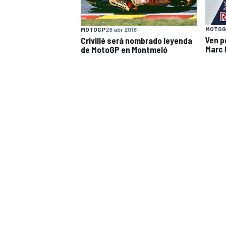
MOTOG
MOTOGP
28 abr 2016
Ven p
Crivillé será nombrado leyenda
Marc 
de MotoGP en Montmeló