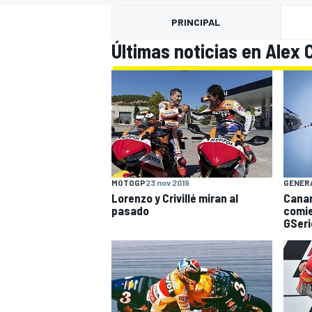
PRINCIPAL
FÓRMULA E
MOTO
Últimas noticias en Alex C
NASCAR
INDYCAR
SPORTSCAR
RALLY
TURISM
MOTOGP
23 nov 2019
GENER
Lorenzo y Crivillé miran al
Cana
pasado
comie
GSeri
MÁS