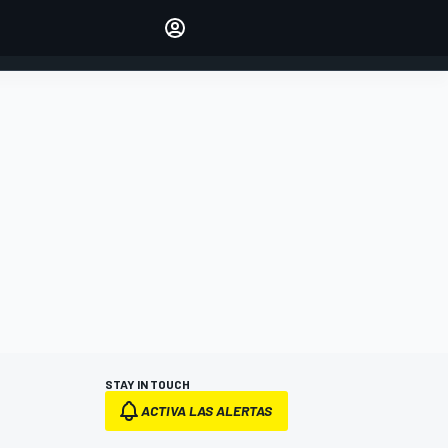
Make your voice heard with
article commenting.
INICIAR SESIÓN
EDICIÓN
ESPANOL
STAY IN TOUCH
ACTIVA LAS ALERTAS