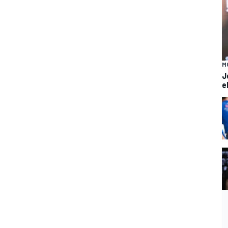
M
J
e