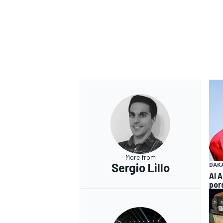
More from
Sergio Lillo
DAK
Al 
por