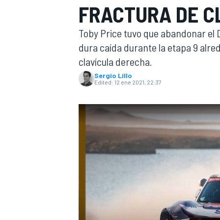
FRACTURA DE C
FÓRMULA E
MOTO
Toby Price tuvo que abandonar el
dura caída durante la etapa 9 alre
clavícula derecha.
Sergio Lillo
Edited:
12 ene 2021, 22:37
NASCAR
INDYCAR
SPORTSCAR
RALLY
TURISM
MÁS