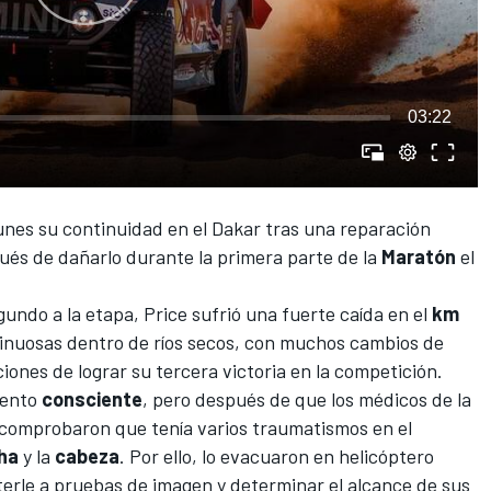
03:22
lunes su continuidad en el Dakar tras una reparación
ués de dañarlo durante la primera parte de la
Maratón
el
undo a la etapa, Price sufrió una fuerte caída en el
km
sinuosas dentro de ríos secos, con muchos cambios de
ciones de lograr su tercera victoria en la competición.
mento
consciente
, pero después de que los médicos de la
 comprobaron que tenía varios traumatismos en el
ha
y la
cabeza
. Por ello, lo evacuaron en helicóptero
terle a pruebas de imagen y determinar el alcance de sus