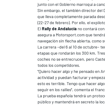
junto con el Gobierno marroquí a cance
Sin embargo, el también director del Da
que lleva completamente parada desde
(22-27 de febrero). Por ello, el expilo
El
Rally de Andalucía
no contará con 
asegura a Motorsport.com que tendrá e
navegación sin flecha abierta, como 
La carrera –del 6 al 10 de octubre– t
etapas que rondarán los 300 km. Tres 
coches no se entrecrucen, pero Cast
todos los competidores.
"Quiero hacer algo y he pensado en An
actividad y puedan facturar y empezar
esto es terrible. Tengo que hacer algo
seguir en los rallies", comenta el fran
La prueba española tendrá un protocol
público y mantendrá en secreto la loc