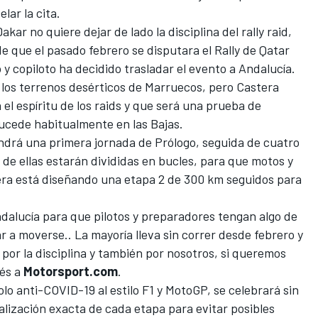
lar la cita.
kar no quiere dejar de lado la disciplina del rally raid,
 que el pasado febrero se disputara el Rally de Qatar
to y copiloto ha decidido trasladar el evento a Andalucía.
los terrenos desérticos de Marruecos, pero Castera
l espíritu de los raids y que será una prueba de
sucede habitualmente en las Bajas.
endrá una primera jornada de Prólogo, seguida de cuatro
de ellas estarán divididas en bucles, para que motos y
era está diseñando una etapa 2 de 300 km seguidos para
dalucía para que pilotos y preparadores tengan algo de
 a moverse.. La mayoría lleva sin correr desde febrero y
 por la disciplina y también por nosotros, si queremos
cés a
Motorsport.com
.
o anti-COVID-19 al estilo F1 y MotoGP, se celebrará sin
alización exacta de cada etapa para evitar posibles