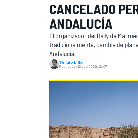
CANCELADO PER
FÓRMULA E
MOTO
ANDALUCÍA
El organizador del Rally de Marrue
tradicionalmente, cambia de plan
Andalucía.
Sergio Lillo
NASCAR
INDYCAR
SPORTSCAR
RALLY
TURISM
Publicado:
12 ago 2020, 12:07
MÁS