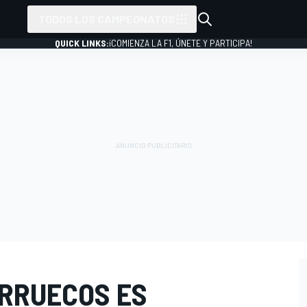
TODOS LOS CAMPEONATOS
QUICK LINKS:
¡COMIENZA LA F1, ÚNETE Y PARTICIPA!
ARRUECOS ES