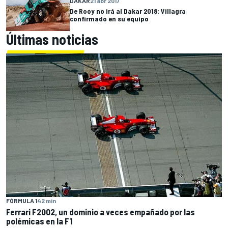
DAKAR
21 abr 2017
De Rooy no irá al Dakar 2018; Villagra
confirmado en su equipo
Últimas noticias
FÓRMULA 1
42 min
Ferrari F2002, un dominio a veces empañado por las
polémicas en la F1