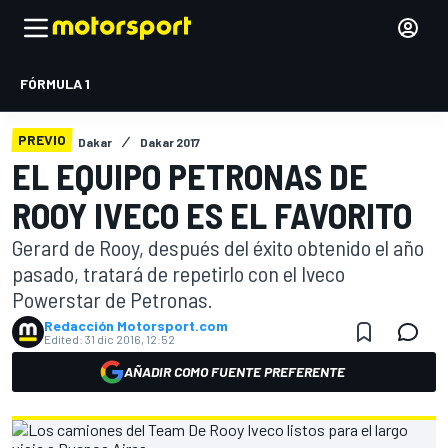
FÓRMULA 1
PREVIO
Dakar
Dakar 2017
EL EQUIPO PETRONAS DE
ROOY IVECO ES EL FAVORITO
Gerard de Rooy, después del éxito obtenido el año
pasado, tratará de repetirlo con el Iveco
Powerstar de Petronas.
Redacción Motorsport.com
Edited:
31 dic 2016, 12:52
AÑADIR COMO FUENTE PREFERENTE