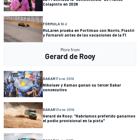
Colapinto en 2026
FÓRMULA 1
6 d
McLaren prueba en Portimao con Norris, Piastri
y Fornaroli antes de las vacaciones de la F1
More from
Gerard de Rooy
DAKAR
17 ene 2019
Nikolaev y Kamas ganan su tercer Dakar
consecutivo
DAKAR
13 ene 2019
Gerard de Rooy: “Habríamos preferido ganarnos
el podio provisional en la pista"