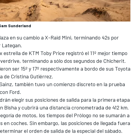
 Sam Sunderland
 plaza en su cambio a X-Raid Mini, terminando 42s por
r Lategan.
ex estrella de KTM
Toby Price
registró el 11º mejor tiempo
Overdrive, terminando a sólo dos segundos de Chicherit.
dieron ser 15º y 17º respectivamente a bordo de sus Toyota
ia de Cristina Gutiérrez.
 Sainz, también tuvo un comienzo discreto en la prueba
con Ford.
drán elegir sus posiciones de salida para la primera etapa
n Bisha y cubrirá una distancia cronometrada de 412 km.
ategoría de motos, los tiempos del Prólogo no se sumarán a
os en coches. Sin embargo, las posiciones de llegada fuera
determinar el orden de salida de la especial del sábado.