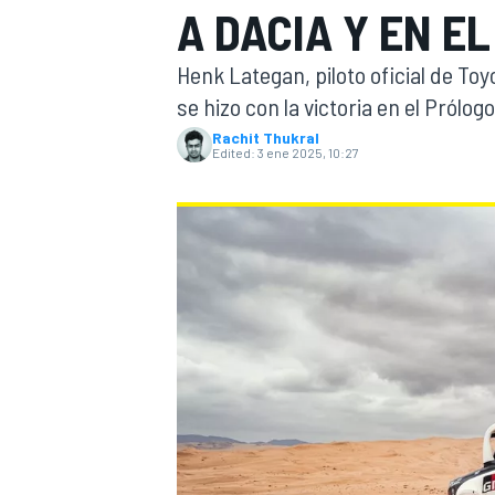
A DACIA Y EN E
FÓRMULA E
MOTO
Henk Lategan, piloto oficial de Toy
se hizo con la victoria en el Prólog
Rachit Thukral
Edited:
3 ene 2025, 10:27
NASCAR
INDYCAR
SPORTSCAR
RALLY
TURISM
MÁS