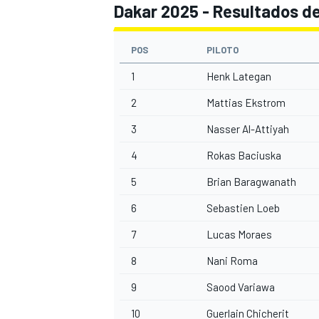
Dakar 2025 - Resultados del
POS
PILOTO
1
Henk Lategan
2
Mattias Ekstrom
3
Nasser Al-Attiyah
4
Rokas Baciuska
5
Brian Baragwanath
6
Sebastien Loeb
7
Lucas Moraes
8
Nani Roma
9
Saood Variawa
10
Guerlain Chicherit