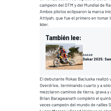
campeón del DTM y del Mundial de Rall
Ambos pilotos eclipsaron la marca inic
Attiyah, que fue el primero en tomar 
líder.
También lee:
DAKAR
Dakar 2025: San
El debutante Rokas Baciuska realizó u
Overdrive, terminando cuarto y a sólo
mezclaron caminos de tierra, grava y 
Brian Baragwanath completó el quint
veces campeón del mundo de rallies
S
Lucas Moraes
y Saood Variawa se cla