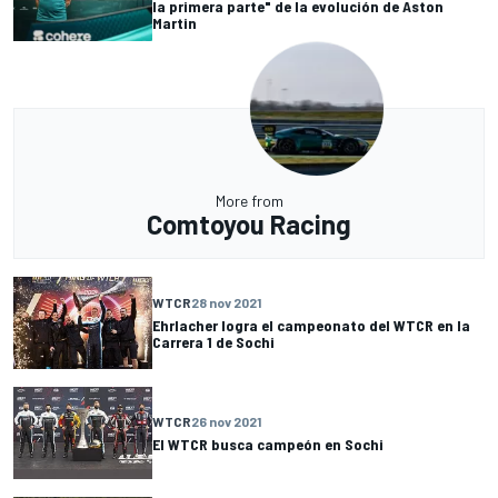
la primera parte" de la evolución de Aston
Martin
More from
Comtoyou Racing
WTCR
28 nov 2021
Ehrlacher logra el campeonato del WTCR en la
Carrera 1 de Sochi
WTCR
26 nov 2021
El WTCR busca campeón en Sochi