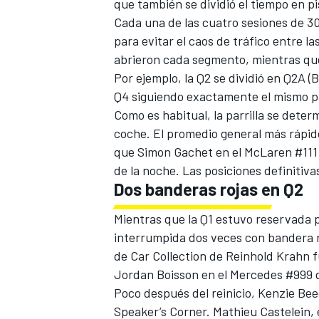
que también se dividió el tiempo en pi
Cada una de las cuatro sesiones de 3
para evitar el caos de tráfico entre l
abrieron cada segmento, mientras que 
Por ejemplo, la Q2 se dividió en Q2A (
Q4 siguiendo exactamente el mismo p
Como es habitual, la parrilla se deter
coche. El promedio general más rápid
que
Simon Gachet
en el McLaren #111 
de la noche. Las posiciones definitivas
Dos banderas rojas en Q2
Mientras que la Q1 estuvo reservada pa
interrumpida dos veces con bandera ro
de Car Collection de Reinhold Krahn 
Jordan Boisson en el Mercedes #999 
Poco después del reinicio, Kenzie Be
Speaker’s Corner. Mathieu Castelein, 