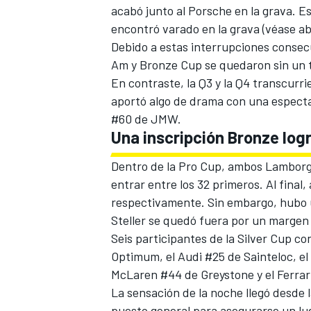
acabó junto al Porsche en la grava. E
encontró varado en la grava (véase ab
Debido a estas interrupciones consec
Am y Bronze Cup se quedaron sin un t
En contraste, la Q3 y la Q4 transcur
aportó algo de drama con una espectac
#60 de JMW.
Una inscripción Bronze logr
Dentro de la Pro Cup, ambos Lamborg
entrar entre los 32 primeros. Al final
respectivamente. Sin embargo, hubo u
Steller se quedó fuera por un margen 
Seis participantes de la Silver Cup co
Optimum, el Audi #25 de Sainteloc, e
McLaren #44 de Greystone y el Ferrar
La sensación de la noche llegó desde l
puesto general para asegurarse un lug