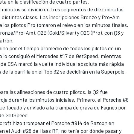
sta en la clasificación de cuatro partes.
0 minutos se dividió en tres segmentos de diez minutos
as distintas clases. Las inscripciones Bronze y Pro-Am
los pilotos Pro tomaron el relevo en los minutos finales.
Bronze/Pro-Am), Q2B (Gold/Silver) y Q2C (Pro), con Q3 y
atrón.
minó por el tiempo promedio de todos los pilotos de un
o lo consiguió el Mercedes #17 de GetSpeed, mientras
de CSA marcó la vuelta individual absoluta más rápida
 de la parrilla en el Top 32 se decidirán en la Superpole.
ra las alineaciones de cuatro pilotos, la Q2 fue
ja durante los minutos iniciales. Primero, el Porsche #8
fue tocado y enviado a la trampa de grava de Fagnes por
de GetSpeed.
ecroft hizo trompear el Porsche #914 de Razoon en
en el Audi #28 de Haas RT, no tenía por dónde pasar y