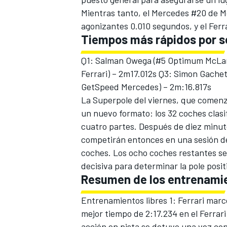
Mientras tanto, el Mercedes #20 de M
agonizantes 0.010 segundos, y el Ferr
Tiempos más rápidos por s
Q1: Salman Owega (#5 Optimum McLare
Ferrari) – 2m17.012s Q3: Simon Gachet
GetSpeed Mercedes) – 2m:16.817s
La Superpole del viernes, que comenza
un nuevo formato: los 32 coches clasi
cuatro partes. Después de diez minut
competirán entonces en una sesión de 
coches. Los ocho coches restantes se
decisiva para determinar la pole posit
Resumen de los entrenami
Entrenamientos libres 1: Ferrari marc
mejor tiempo de 2:17.234 en el Ferrari
acción en pista se detuvo una vez co