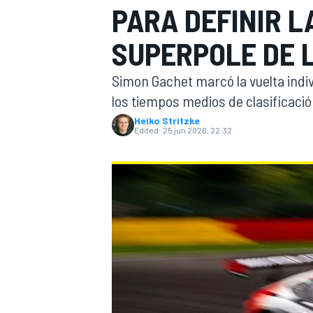
PARA DEFINIR L
FÓRMULA E
MOTO
SUPERPOLE DE L
Simon Gachet marcó la vuelta indi
los tiempos medios de clasificació
Heiko Stritzke
Edited:
25 jun 2026, 22:32
NASCAR
INDYCAR
SPORTSCAR
RALLY
TURISM
MÁS