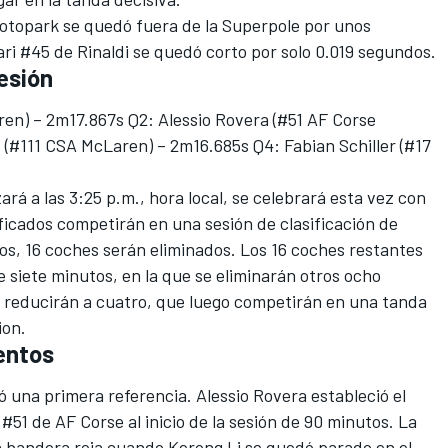
otopark se quedó fuera de la Superpole por unos
ari #45 de Rinaldi se quedó corto por solo 0.019 segundos.
esión
n) – 2m17.867s Q2: Alessio Rovera (#51 AF Corse
 (#111 CSA McLaren) – 2m16.685s Q4: Fabian Schiller (#17
rá a las 3:25 p.m., hora local, se celebrará esta vez con
ficados competirán en una sesión de clasificación de
os, 16 coches serán eliminados. Los 16 coches restantes
siete minutos, en la que se eliminarán otros ocho
 reducirán a cuatro, que luego competirán en una tanda
ion.
entos
ó una primera referencia. Alessio Rovera estableció el
 #51 de AF Corse al inicio de la sesión de 90 minutos. La
n bandera roja cuando Kerong Li se quedó parado en el