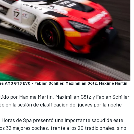
AMG GT3 EVO - Fabian Schiller, Maximilian Gotz, Maxime Martin
tido por
Maxime Martin
,
Maximilian Götz
y
Fabian Schiller
 en la sesión de clasificación del jueves por la noche
24 Horas de Spa presentó una importante sacudida este
los 32 mejores coches, frente a los 20 tradicionales, sino