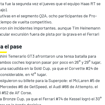
sta fue la segunda vez el jueves que el equipo Haas RT se
ajo).
utivas en el segmento Q2A, ocho participantes de Pro-
iempo de vuelta competitivo.
rieron sin incidentes importantes, aunque Tim Heinemann
ular excursión fuera de pista por la grava en el Ferrari
a el pase
hini Temerario GT3 afrontaron una tensa batalla para
, ambos coches lograron pasar por poco en 26° y 29° lugar,
na sacudida en la Gold Cup, ya que el Corvette #24 de
considerable, en 41° lugar.
nsiguieron su billete para la Superpole: el McLaren #5 de
l Mercedes #6 de GetSpeed, el Audi #66 de Attempto, el
i #52 de AF Corse.
a Bronze Cup, ya que el Ferrari #74 de Kessel logró el 30°
ar en la tanda decisiva.