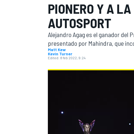
PIONERO Y A LA
FÓRMULA E
MOTO
AUTOSPORT
Alejandro Agag es el ganador del P
presentado por Mahindra, que inco
Matt Kew
Kevin Turner
Edited:
8 feb 2022, 9:24
NASCAR
INDYCAR
SPORTSCAR
RALLY
TURISM
MÁS