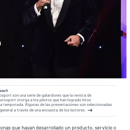
port
sport son una serie de galardones que la revista de
tosport otorga a los pilotos que han logrado hitos
a temporada. Algunas de las presentaciones son seleccionadas
 general a través de una encuesta de los lectores.
sonas que hayan desarrollado un producto, servicio o