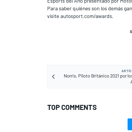
Esports del Año presentado por
Moto
Para saber quiénes son los demás ga
visite
autosport.com/awards.
S
ARTÍC
Norris, Piloto Británico 2021 por l
TOP COMMENTS